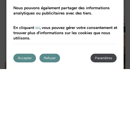
Nous pouvons également partager des informations
analytiques ou publicitaires avec des tiers.
En cliquant
ici
, vous pouvez gérer votre consentement et
trouver plus d'informations sur les cookies que nous
utilisons.
Accepter
Refuser
Paramètres
‹
›
NOS APPARTEMENTS
Nous proposons 40 appartements avec 1 et 2
chambres, spacieux, dotés d’une élégante
décoration minimaliste et d’une atmosphère
accueillante et fonctionnelle. Ils peuvent
accueillir de 2 à 6 personnes, c’est