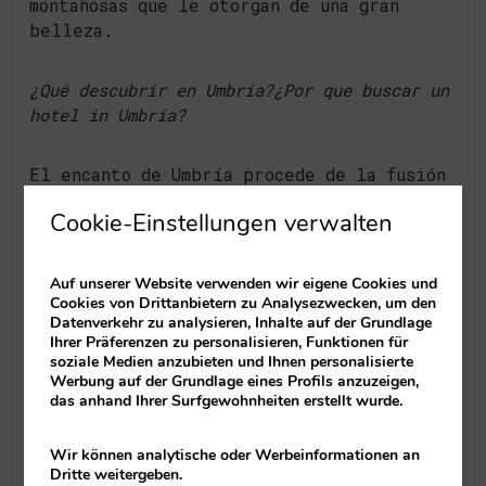
montañosas que le otorgan de una gran
belleza.
¿Qué descubrir en Umbría?¿Por que buscar un
hotel in Umbría?
El encanto de Umbría procede de la fusión
entre arte y naturaleza, de la paz y la
Cookie-Einstellungen verwalten
serenidad que inspiran sus lugares, de sus
obras renacentistas y de sus pintorescos
pueblos medievales en las colinas.
Auf unserer Website verwenden wir eigene Cookies und
Cookies von Drittanbietern zu Analysezwecken, um den
Datenverkehr zu analysieren, Inhalte auf der Grundlage
Gubbio es uno de esos pueblos, es la
Ihrer Präferenzen zu personalisieren, Funktionen für
localidad más antigua de Umbría y alcanzó
soziale Medien anzubieten und Ihnen personalisierte
Werbung auf der Grundlage eines Profils anzuzeigen,
su mayor esplendor durante la Edad Media;
das anhand Ihrer Surfgewohnheiten erstellt wurde.
la Catedral, el Palacio de los Cónsules
símbolo de la ciudad y el Palacio Ducal,
Wir können analytische oder Werbeinformationen an
son sólo algunos ejemplos que hacen de
Dritte weitergeben.
esta ciudad una joya.