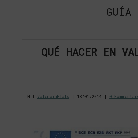
GUÍA 
QUÉ HACER EN VA
Mit
ValenciaFlats
|
13/01/2014
|
0 kommentar