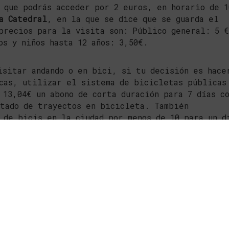
 que podrás acceder por 2 euros, en horario de 1
a Catedral
, en la que se dice que se guarda el
precios para la visita son: Público general: 5 
os y niños hasta 12 años: 3,50€.
isitar andando o en bici, si tu decisión es hace
cas, utilizar el sistema de bicicletas públicas
 13,04€ un abono de corta duración para 7 días c
itado de trayectos en bicicleta. También
 de bicis en la ciudad por menos de 10 para un d
es naturales de la ciudad en el que podrás
un paseo muy romántico en barca por 5€, debes
adero origen de la paella.
na pella o un plato típico de la gastronomía
y 20€ en el paseo marítimo de la playa de Valenc