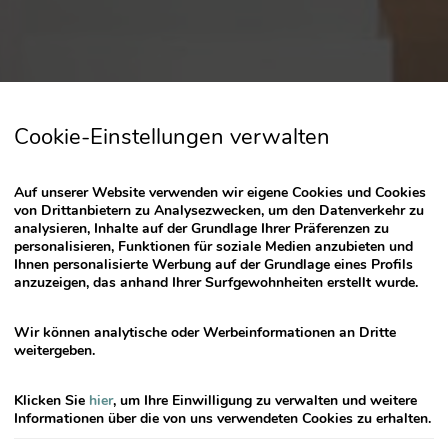
the
calendar
and
select
a
date.
Cookie-Einstellungen verwalten
Press
the
Auf unserer Website verwenden wir eigene Cookies und Cookies
question
von Drittanbietern zu Analysezwecken, um den Datenverkehr zu
mark
analysieren, Inhalte auf der Grundlage Ihrer Präferenzen zu
key
personalisieren, Funktionen für soziale Medien anzubieten und
Ihnen personalisierte Werbung auf der Grundlage eines Profils
to
anzuzeigen, das anhand Ihrer Surfgewohnheiten erstellt wurde.
get
the
Wir können analytische oder Werbeinformationen an Dritte
keyboard
weitergeben.
shortcuts
for
Klicken Sie
hier
, um Ihre Einwilligung zu verwalten und weitere
changing
Informationen über die von uns verwendeten Cookies zu erhalten.
dates.