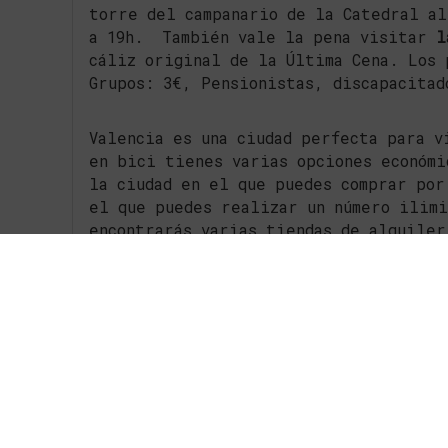
torre del campanario de la Catedral al
a 19h. También vale la pena visitar
l
cáliz original de la Última Cena. Los 
Grupos: 3€, Pensionistas, discapacitad
Valencia es una ciudad perfecta para v
en bici tienes varias opciones económi
la ciudad en el que puedes comprar por
el que puedes realizar un número ilim
encontrarás varias tiendas de alquiler
Si te apetece visitar uno de los paraj
disfrutar de unas estupendas vistas y 
visitar
La Albufera,
el lugar del verd
También tienes opción de comer una bue
valenciana en menús diarios entre 10€ 