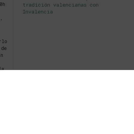
0h
tradición valencianas con
Invalencia
€,
rlo
 de
on
ía.
ia.