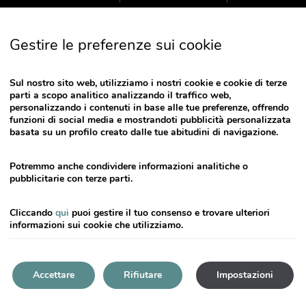
Press
the
down
Gestire le preferenze sui cookie
arrow
key
to
Sul nostro sito web, utilizziamo i nostri cookie e cookie di terze
parti a scopo analitico analizzando il traffico web,
interact
personalizzando i contenuti in base alle tue preferenze, offrendo
with
funzioni di social media e mostrandoti pubblicità personalizzata
the
basata su un profilo creato dalle tue abitudini di navigazione.
calendar
and
Potremmo anche condividere informazioni analitiche o
select
pubblicitarie con terze parti.
a
date.
Cliccando
qui
puoi gestire il tuo consenso e trovare ulteriori
Press
informazioni sui cookie che utilizziamo.
the
question
mark
Accettare
Rifiutare
Impostazioni
key
to