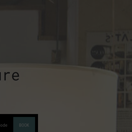
ure
BOOK