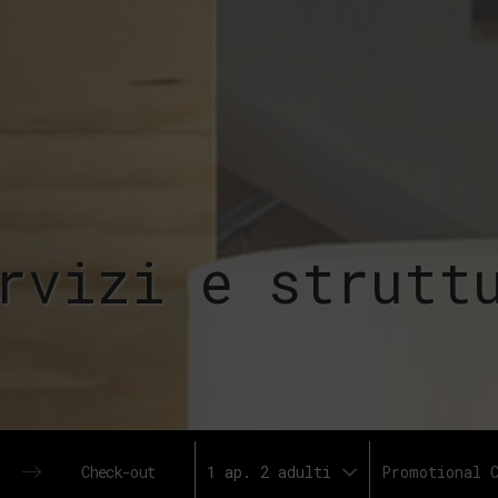
rvizi e strutt
1 ap. 2 adulti