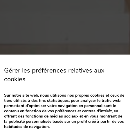
a
date.
Press
the
question
mark
key
to
get
the
Gérer les préférences relatives aux
keyboard
cookies
shortcuts
for
changing
Sur notre site web, nous utilisons nos propres cookies et ceux de
dates.
tiers utilisés à des fins statistiques, pour analyser le trafic web,
permettant d'optimiser votre navigation en personnalisant le
contenu en fonction de vos préférences et centres d'intérêt, en
offrant des fonctions de médias sociaux et en vous montrant de
la publicité personnalisée basée sur un profil créé à partir de vos
habitudes de navigation.