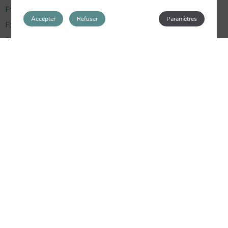
Fiestas
Accepter
Refuser
Paramètres
Fiestas Populares
Guía Valencia
Home
Información Útil
Monumentos
Museos
Rutas
Uncategorized
messagesDerniers
Celebra el fin de semana de San Valentín con
nosotros
NocheVieja en Valencia