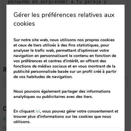
pensando en sorprender a tu pareja y
demostrarle cuanto le quieres,
Gérer les préférences relatives aux
Lire l’article complet
cookies
Sur notre site web, nous utilisons nos propres cookies
et ceux de tiers utilisés à des fins statistiques, pour
analyser le trafic web, permettant d'optimiser votre
navigation en personnalisant le contenu en fonction de
vos préférences et centres d'intérêt, en offrant des
fonctions de médias sociaux et en vous montrant de la
Recherche
publicité personnalisée basée sur un profil créé à partir
de vos habitudes de navigation.
Nous pouvons également partager des informations
analytiques ou publicitaires avec des tiers.
Catégories
En cliquant
ici
, vous pouvez gérer votre consentement et
trouver plus d'informations sur les cookies que nous
Blog
utilisons.
Corporativo