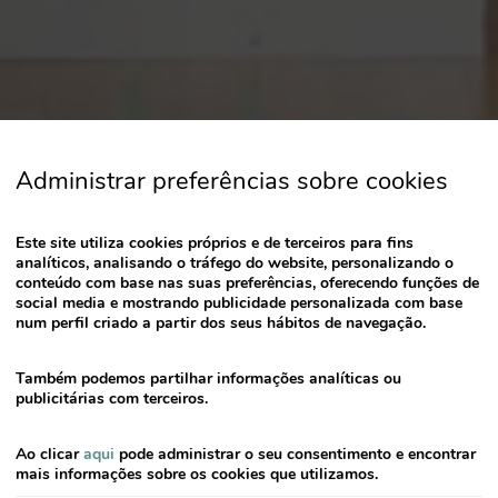
the
question
mark
key
to
get
the
Administrar preferências sobre cookies
keyboard
shortcuts
Este site utiliza cookies próprios e de terceiros para fins
for
analíticos, analisando o tráfego do website, personalizando o
changing
conteúdo com base nas suas preferências, oferecendo funções de
dates.
social media e mostrando publicidade personalizada com base
num perfil criado a partir dos seus hábitos de navegação.
Também podemos partilhar informações analíticas ou
publicitárias com terceiros.
Ao clicar
aqui
pode administrar o seu consentimento e encontrar
mais informações sobre os cookies que utilizamos.