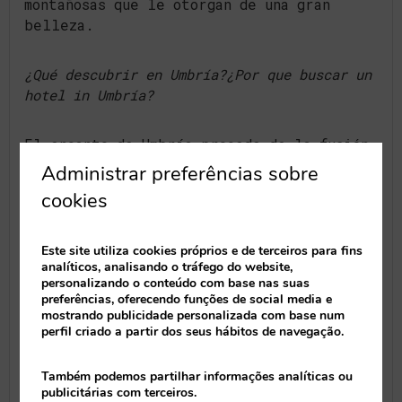
montañosas que le otorgan de una gran
belleza.
¿Qué descubrir en Umbría?¿Por que buscar un
hotel in Umbría?
El encanto de Umbría procede de la fusión
entre arte y naturaleza, de la paz y la
Administrar preferências sobre
serenidad que inspiran sus lugares, de sus
cookies
obras renacentistas y de sus pintorescos
pueblos medievales en las colinas.
Este site utiliza cookies próprios e de terceiros para fins
analíticos, analisando o tráfego do website,
Gubbio es uno de esos pueblos, es la
personalizando o conteúdo com base nas suas
localidad más antigua de Umbría y alcanzó
preferências, oferecendo funções de social media e
mostrando publicidade personalizada com base num
su mayor esplendor durante la Edad Media;
perfil criado a partir dos seus hábitos de navegação.
la Catedral, el Palacio de los Cónsules
símbolo de la ciudad y el Palacio Ducal,
Também podemos partilhar informações analíticas ou
son sólo algunos ejemplos que hacen de
publicitárias com terceiros.
esta ciudad una joya.