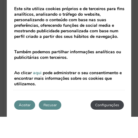
Este site utiliza cookies próprios e de terceiros para fins
analíticos, analisando o tráfego do website,
personalizando o conteúdo com base nas suas
preferências, oferecendo funções de social media e
mostrando publicidade personalizada com base num
perfil criado a partir dos seus hábitos de navegação.
Também podemos partilhar informações analíticas ou
publicitárias com terceiros.
Ao clicar
aqui
pode administrar o seu consentimento e
Lo que hace diferentes a Free Tour es que
encontrar mais informações sobre os cookies que
utilizamos.
concede al visitante plena libertad a la
hora de valorar el servicio recibido:
el
cliente decide el precio de la entrada
Aceitar
Recusar
Configurações
que venden.
Sea cual sea el precio que el cliente
establece, recibirá un justificante de
compra por esa cantidad.