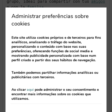
grupo, ideal para compartir con tus
amigos
o con la
familia
.
Administrar preferências sobre
El juego comienza cuando entras en las
cookies
“
escape rooms
” y eliges un desafío, entre
los que podrás escoger:
Este site utiliza cookies próprios e de terceiros para fins
analíticos, analisando o tráfego do website,
Descubrir la cura para salvar a la humanidad
personalizando o conteúdo com base nas suas
escondida en un viejo búnker nuclear
preferências, oferecendo funções de social media e
mostrando publicidade personalizada com base num
Intentar fugarte de la prisión donde tus
perfil criado a partir dos seus hábitos de navegação.
amigos y tú habéis sido encerrados
injustamente.
Também podemos partilhar informações analíticas ou
publicitárias com terceiros.
Ao clicar
aqui
pode administrar o seu consentimento e
encontrar mais informações sobre os cookies que
utilizamos.