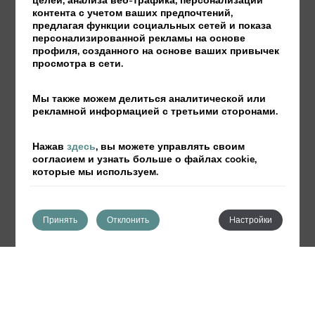
целей, анализа веб-трафика, персонализации
контента с учетом ваших предпочтений,
предлагая функции социальных сетей и показа
Постельное белье и полотенца
персонализированной рекламы на основе
включены в стоимость
профиля, созданного на основе ваших привычек
просмотра в сети.
Расходы на воду и электричество
включены в стоимость
Мы также можем делиться аналитической или
Уборка за дополнительную плату по
рекламной информацией с третьими сторонами.
запросу
Нажав
здесь
, вы можете управлять своим
Частная платная парковка при наличии
согласием и узнать больше о файлах cookie,
свободного места
которые мы используем.
Лифт
Камера хранения багажа
Принять
Отклонить
Hастройки
Туристическая информация
Бесплатный Wi-Fi во всем заведении
Услуги прачечной (платно)