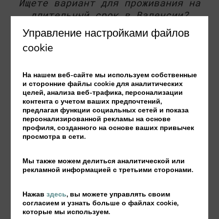
Ищете вариант для проживания на
длительный срок в Валенсии?
Управление настройками файлов
cookie
Если вы ищете апартаменты, чтобы
остановиться в Валенсии на длительный
На нашем веб-сайте мы используем собственные
срок, вы пришли по адресу! Valenciaflats
и сторонние файлы cookie для аналитических
предоставляет возможность арендовать наши
целей, анализа веб-трафика, персонализации
контента с учетом ваших предпочтений,
апартаменты не только посуточно, но и на
предлагая функции социальных сетей и показа
длительный срок.
персонализированной рекламы на основе
профиля, созданного на основе ваших привычек
просмотра в сети.
Если вы ищете апартаменты, чтобы
остановиться в Валенсии на длительный
Мы также можем делиться аналитической или
срок, вы пришли по адресу! Valenciaflats
рекламной информацией с третьими сторонами.
предоставляет возможность арендовать наши
апартаменты не только посуточно, но и на
Нажав
здесь
, вы можете управлять своим
длительный срок от € 1750 в месяц за
согласием и узнать больше о файлах cookie,
однокомнатную квартиру.
которые мы используем.