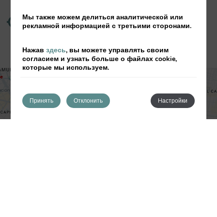
39.47884824º
39º 28' 43.853664" N
Lat:
Мы также можем делиться аналитической или
-0.3747008116º
-0º 22'
Lon:
рекламной информацией с третьими сторонами.
28.92292176" W
Нажав
здесь
, вы можете управлять своим
согласием и узнать больше о файлах cookie,
которые мы используем.
Принять
Отклонить
Hастройки