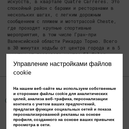
искусств, в квартале Quatre Carreres. Это
спокойный район с барами и ресторанами в
нескольких шагах, с легким дорожным
сообщением с пляжем и мототрассой Cheste,
где проходят крупные спортивные
мероприятия, в том числе Гран-при
Валенсийской области Рикардо Торно. Всего
в 30 минутах ходьбы от центра города и в 5
минутах от торгового центра El Saler.
Управление настройками файлов
cookie
На нашем веб-сайте мы используем собственные
и сторонние файлы cookie для аналитических
Avenida Instituto Obrero, 20
46013
целей, анализа веб-трафика, персонализации
контента с учетом ваших предпочтений,
Valencia
Испания
предлагая функции социальных сетей и показа
персонализированной рекламы на основе
профиля, созданного на основе ваших привычек
просмотра в сети.