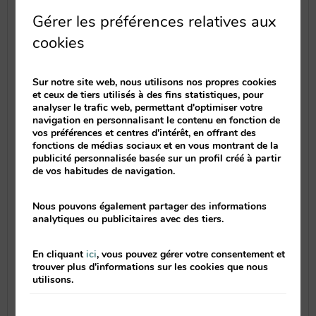
Este lugar acogedor, de ambiente
Gérer les préférences relatives aux
tranquilo y en el que disfrutarás de una
cookies
agradable velada en compañía de tu pareja
o amigos, se encuentra en una de las
calles tradicionales del centro histórico
Sur notre site web, nous utilisons nos propres cookies
et ceux de tiers utilisés à des fins statistiques, pour
de Valencia, muy cerca de nuestros
analyser le trafic web, permettant d'optimiser votre
apartamentos de
Valenciaflats Mercado
navigation en personnalisant le contenu en fonction de
Central
,
Centro Histórico
y
Torres de
vos préférences et centres d'intérêt, en offrant des
Quart
. Y si te apetece escuchar un poco
fonctions de médias sociaux et en vous montrant de la
publicité personnalisée basée sur un profil créé à partir
de música en vivo no te pierdas los
de vos habitudes de navigation.
miércoles las sesiones acústicas a partir
de las 22h.
Nous pouvons également partager des informations
analytiques ou publicitaires avec des tiers.
En cliquant
ici
, vous pouvez gérer votre consentement et
trouver plus d'informations sur les cookies que nous
utilisons.