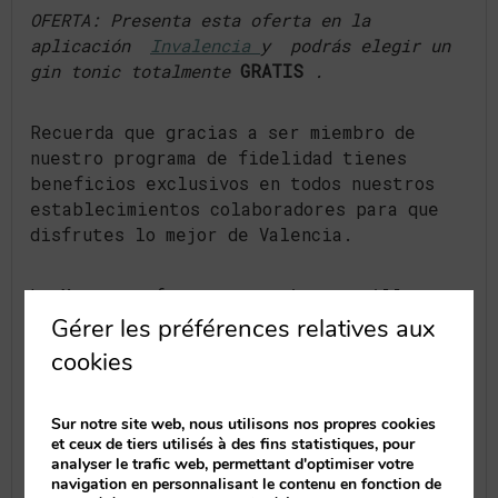
OFERTA: Presenta esta oferta en la
aplicación
Invalencia
y podrás elegir un
gin tonic totalmente
GRATIS
.
Recuerda que gracias a ser miembro de
nuestro programa de fidelidad tienes
beneficios exclusivos en todos nuestros
establecimientos colaboradores para que
disfrutes lo mejor de Valencia.
La Mora te ofrece una cocina sencilla con
los sabores más tradicionales que te gusta
Gérer les préférences relatives aux
disfrutar en cada rincón de España, en un
cookies
ambiente muy acogedor compuesto por dos
salones, cava de vinos, terraza iluminada,
climatizada y ambientada para disfrutar de
Sur notre site web, nous utilisons nos propres cookies
et ceux de tiers utilisés à des fins statistiques, pour
las distintas épocas del año.
analyser le trafic web, permettant d'optimiser votre
navigation en personnalisant le contenu en fonction de