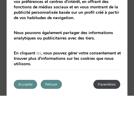
vos préférences et centres d'intérêt, en offrant des
En La Mora puedes comer y cenar tapas o
fonctions de médias sociaux et en vous montrant de la
raciones e incluso platos del día,
publicité personnalisée basée sur un profil créé à partir
distintos arroces y pastas, sin renunciar
de vos habitudes de navigation.
a la calidad y exquisitez de la
tradicional
comida española
en combinación
Nous pouvons également partager des informations
con la comida gourmet.
analytiques ou publicitaires avec des tiers.
En cliquant
ici
, vous pouvez gérer votre consentement et
trouver plus d'informations sur les cookies que nous
utilisons.
Accepter
Refuser
Paramètres