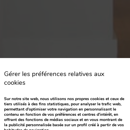
key
to
interact
with
the
calendar
and
select
a
date.
Press
Gérer les préférences relatives aux
the
question
cookies
mark
key
Sur notre site web, nous utilisons nos propres cookies et ceux de
to
tiers utilisés à des fins statistiques, pour analyser le trafic web,
get
permettant d'optimiser votre navigation en personnalisant le
the
contenu en fonction de vos préférences et centres d'intérêt, en
offrant des fonctions de médias sociaux et en vous montrant de
keyboard
la publicité personnalisée basée sur un profil créé à partir de vos
shortcuts