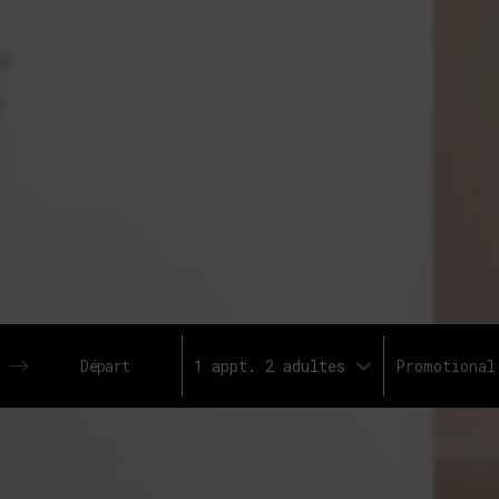
1 appt. 2 adultes
Press
the
down
arrow