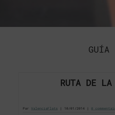
GUÍA 
RUTA DE LA
Par
ValenciaFlats
|
10/01/2014
|
0 commentai