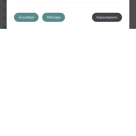
Corporativo
Fiestas
Accettare
Rifiutare
Impostazioni
Fiestas Populares
Guía Valencia
Home
Información Útil
Monumentos
Museos
Rutas
Uncategorized
Últimos Post
Celebra el fin de semana de San Valentín con
nosotros
¿Qué hacer en Valencia en verano?