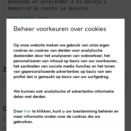
pensando en sorprender a tu pareja y
demostrarle cuanto le quieres,
Hele artikel lezen
Beheer voorkeuren over cookies
Op onze website maken we gebruik van onze eigen
cookies en cookies van derden voor analytische
doeleinden door het analyseren van webverkeer, het
personaliseren van inhoud op basis van uw voorkeuren,
het aanbieden van sociale media functies en het tonen
Zoeken
van gepersonaliseerde advertenties op basis van een
profiel dat is gemaakt op basis van uw surfgedrag.
We kunnen ook analytische of advertentie-informatie
delen met derden.
Categorías
Door
hier
te klikken, kunt u uw toestemming beheren en
meer informatie vinden over de cookies die we
Blog
gebruiken.
Corporativo