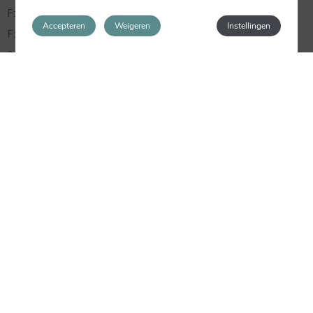
Fiestas
Accepteren
Weigeren
Instellingen
Fiestas Populares
Guía Valencia
Home
Información Útil
Monumentos
Museos
Rutas
Uncategorized
Últimos Post
Celebra el fin de semana de San Valentín con
nosotros
NocheVieja en Valencia