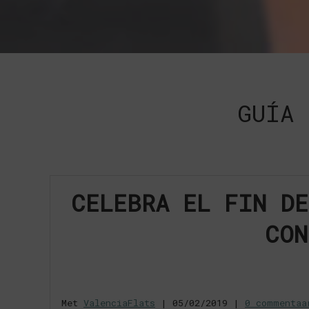
GUÍA 
CELEBRA EL FIN DE
CON
Met
ValenciaFlats
|
05/02/2019
|
0 commentaa