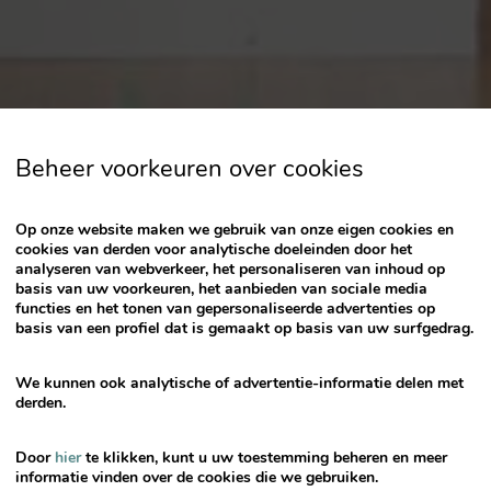
the
question
mark
key
to
get
Beheer voorkeuren over cookies
the
keyboard
shortcuts
Op onze website maken we gebruik van onze eigen cookies en
for
cookies van derden voor analytische doeleinden door het
analyseren van webverkeer, het personaliseren van inhoud op
changing
basis van uw voorkeuren, het aanbieden van sociale media
dates.
functies en het tonen van gepersonaliseerde advertenties op
basis van een profiel dat is gemaakt op basis van uw surfgedrag.
We kunnen ook analytische of advertentie-informatie delen met
derden.
Door
hier
te klikken, kunt u uw toestemming beheren en meer
informatie vinden over de cookies die we gebruiken.