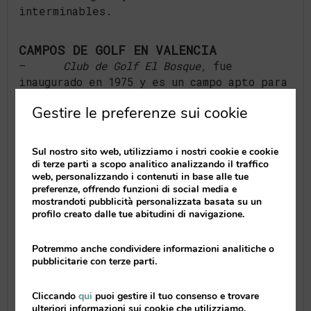
interminables.
CAMPOS DE GOLF EN VALENCIA
–
Club de Golf El Bosque,
fue
inaugurado en 1975 y es un campo apto para
que cualquier golfista pueda disfrutar del
Gestire le preferenze sui cookie
juego. Con unas calles onduladas, unos
bunkers tramposos y unos greenes muy
rápidos ofrece al jugador todo un desafío.
Sul nostro sito web, utilizziamo i nostri cookie e cookie
Se encuentra a 15 minutos del aeropuerto.
di terze parti a scopo analitico analizzando il traffico
web, personalizzando i contenuti in base alle tue
preferenze, offrendo funzioni di social media e
–
Club de Golf Escorpión
, fue
mostrandoti pubblicità personalizzata basata su un
profilo creato dalle tue abitudini di navigazione.
inaugurado en 1969 en Manises, para luego
trasladarse al campo del El Saler. Es un
campo donde se combinan tres recorridos de
Potremmo anche condividere informazioni analitiche o
pubblicitarie con terze parti.
18 hoyos, en los que las calles se
caracterizan por ser amplias y planas en
su mayoría y donde los greenes son muy
Cliccando
qui
puoi gestire il tuo consenso e trovare
ulteriori informazioni sui cookie che utilizziamo.