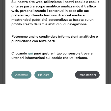
Sul nostro sito web, utilizziamo i nostri cookie e cookie
preparados los ingredientes necesarios
di terze parti a scopo analitico analizzando il traffico
para una cena perfecta y en el congelador
web, personalizzando i contenuti in base alle tue
podrás guardar la botella de champagne,
preferenze, offrendo funzioni di social media e
mostrandoti pubblicità personalizzata basata su un
cava o vino que más te guste.
profilo creato dalle tue abitudini di navigazione.
Para decorar la cama de la habitación nada
Potremmo anche condividere informazioni analitiche o
mejor que una pequeña caja de bombones,
pubblicitarie con terze parti.
chocolatinas o los ahora tan de moda
maracarons parisinos.
Cliccando
qui
puoi gestire il tuo consenso e trovare
ulteriori informazioni sui cookie che utilizziamo.
HOTEL ROMÁNTICO VALENCIA
Accettare
Rifiutare
Impostazioni
Será el mejor regalo para
San Valentín
Valenciaflats
mejor que
un hotel para San
Valentín
en Valencia