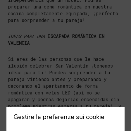
preparar una cena romántica en nuestra
cocina completamente equipada, ¡perfecto
para sorprender a tu pareja!
IDEAS PARA UNA
ESCAPADA ROMÁNTICA EN
VALENCIA
Si eres de las personas que le hace
ilusión celebrar San Valentín ¡tenemos
ideas para ti! Puedes sorprender a tu
pareja viniendo antes y preparando y
decorando el apartamento de forma
romántica con velas LED (así no se
apagarán y podrás dejarlas encendidas sin
problema mientras esperas a tu pareja), y
flores frescas por ejemplo.
Gestire le preferenze sui cookie
En la nevera del apartamento podrás dejar