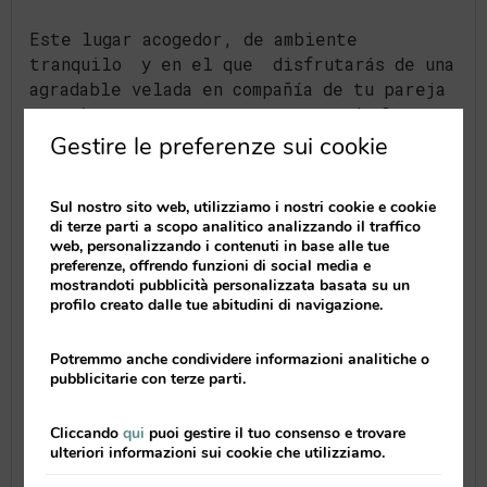
Este lugar acogedor, de ambiente
tranquilo y en el que disfrutarás de una
agradable velada en compañía de tu pareja
o amigos, se encuentra en una de las
calles tradicionales del centro histórico
Gestire le preferenze sui cookie
de Valencia, muy cerca de nuestros
apartamentos de
Valenciaflats Mercado
Sul nostro sito web, utilizziamo i nostri cookie e cookie
Central
,
Centro Histórico
y
Torres de
di terze parti a scopo analitico analizzando il traffico
Quart
. Y si te apetece escuchar un poco
web, personalizzando i contenuti in base alle tue
de música en vivo no te pierdas los
preferenze, offrendo funzioni di social media e
mostrandoti pubblicità personalizzata basata su un
miércoles las sesiones acústicas a partir
profilo creato dalle tue abitudini di navigazione.
de las 22h.
Potremmo anche condividere informazioni analitiche o
pubblicitarie con terze parti.
Cliccando
qui
puoi gestire il tuo consenso e trovare
ulteriori informazioni sui cookie che utilizziamo.