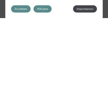
Accettare
Rifiutare
Impostazioni
Tintofino Ultramarino lo encontrarás en
la Calle Corregeria 38 , si quieres
hacer una reserva puedes llamar al
teléfono 963 154 599 o enviar un mail a
contacto@tintofinoultramarino.com
.
Vive la fusión de España e Italia en
Tintofino Ultramarino!