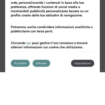
web, personalizzando i contenuti in base alle tue
preferenze, offrendo funzioni di social media e
mostrandoti pubblicità personalizzata basata su un
profilo creato dalle tue abitudini di navigazione.
Potremmo anche condividere informazioni analitiche o
pubblicitarie con terze parti.
Cliccando
qui
puoi gestire il tuo consenso e trovare
ulteriori informazioni sui cookie che utilizziamo.
Accettare
Rifiutare
Impostazioni
Martínez demuestra en su cocina su mimo al
producto, puesto que combina sabores
tradicionales con técnicas de vanguardia
sin perder en ningún momento la identidad