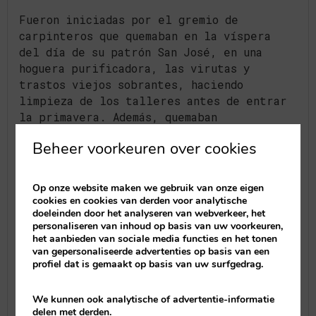
Fueron iniciadas por el gremio de
carpinteros que quemaban en la víspera
del día de su patrón San José, en una
hoguera purificadora, las virutas y
trastos viejos sobrantes, haciendo
limpieza de los talleres antes de entrar
la primavera. Además, quemaban
sus
“parots”
(estructuras de las que
Beheer voorkeuren over cookies
colgaban los candiles que les daban luz)
puesto que con el fin del invierno y la
llegada de la primavera, y al hacerse los
Op onze website maken we gebruik van onze eigen
días más largos, ya no eran necesarios.
cookies en cookies van derden voor analytische
doeleinden door het analyseren van webverkeer, het
Según esta teoría, la inventiva popular
personaliseren van inhoud op basis van uw voorkeuren,
le dio forma humana a estos
parots
. Esta
het aanbieden van sociale media functies en het tonen
leyenda romántica del origen de la fiesta
van gepersonaliseerde advertenties op basis van een
contrasta con la documentación conservada
profiel dat is gemaakt op basis van uw surfgedrag.
en el Gremio de Carpinteros, que no cita
la construcción de fallas en su víspera,
We kunnen ook analytische of advertentie-informatie
sino la festividad religiosa del propio
delen met derden.