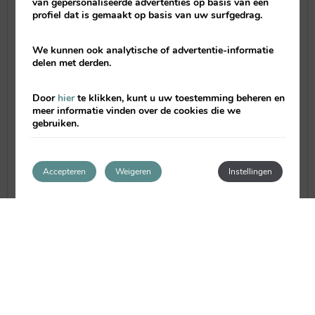
van gepersonaliseerde advertenties op basis van een
Las
especialidades de Trenca-Dish son los
profiel dat is gemaakt op basis van uw surfgedrag.
arroces y los pescados
, que van variando
en carta en función de la temporalidad y
We kunnen ook analytische of advertentie-informatie
disponibilidad.
delen met derden.
Door
hier
te klikken, kunt u uw toestemming beheren en
meer informatie vinden over de cookies die we
gebruiken.
Accepteren
Weigeren
Instellingen