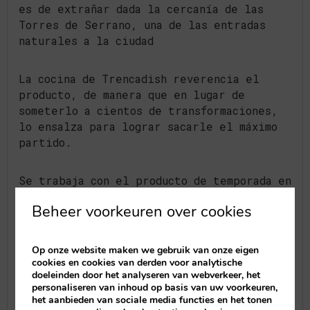
es de extrañar dada la cercanía de las
Torres de Serrano, una de las entradas
naturales a la ciudad
La cocina de Trencadish reverencia el
producto, de manera que en lugar de
someterlo a cientos de transformaciones,
lo ensalza para lograr sacarle el máximo
partido.
Se trabaja con el producto de temporada en
todo momento gracias a la estrecha
Beheer voorkeuren over cookies
relación con los productores agrícolas,
con las lonjas de pescado y con las
empresas cárnicas que garantizan el
Op onze website maken we gebruik van onze eigen
tratamiento idóneo de las diferentes
cookies en cookies van derden voor analytische
doeleinden door het analyseren van webverkeer, het
tipos de carnes.
personaliseren van inhoud op basis van uw voorkeuren,
het aanbieden van sociale media functies en het tonen