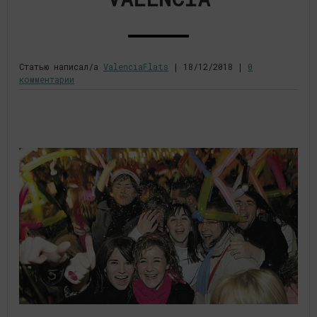
Статью написал/а
ValenciaFlats
|
18/12/2018
|
0
комментарии