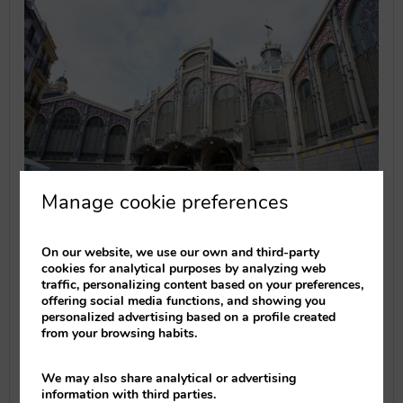
Manage cookie preferences
El Mercado Central de Valencia se ha
caracterizado siempre por la calidad,
On our website, we use our own and third-party
variedad y frescura de sus productos, así
cookies for analytical purposes by analyzing web
como por el trato atento y personalizado
traffic, personalizing content based on your preferences,
de sus vendedores.
offering social media functions, and showing you
personalized advertising based on a profile created
from your browsing habits.
El carácter innovador y comercial de sus
vendedores ha hecho que este Mercado
We may also share analytical or advertising
crezca y se supere día a día. En la
information with third parties.