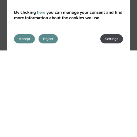
actualidad es no sólo un importante
espacio para la venta de productos
By clicking
here
you can manage your consent and find
frescos,
more information about the cookies we use.
Read full article
Accept
Reject
Settings
LAS TORRES DE SERRANOS, LAS PUERTAS
DE VALENCIA
By
ValenciaFlats
|
09/12/2013
|
0 comments
Las Torres de Serranos, las puertas de
Valencia, Desde nuestros apartamentos de
alquiler por días, apartoteles en
Valencia Valenciaflats Centro Ciudad,
Valenciaflats Centro Histórico,
Valenciaflats Mercado Central y