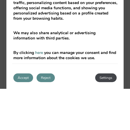
Te apetece pasar el fin de semana de San
traffic, personalizing content based on your preferences,
offering social media functions, and showing you
Valentín en Valencia y disfrutar de una
personalized advertising based on a profile created
escapada muy romántica. Tenemos los
from your browsing habits.
mejores planes y las mejores
ofertas
de
alojamiento económico en Valencia,quieres
We may also share analytical or advertising
descubrirlas?
information with third parties.
El fin de semana de San Valentín en
By clicking
here
you can manage your consent and find
more information about the cookies we use.
Valencia será ideal gracias a las
múltiples actividades y espacios
románticos que ofrece la ciudad.
Accept
Reject
Settings
Read full article
CURIOSITIES ABOUT “LAS FALLAS”
By
ValenciaFlats
|
25/02/2013
|
0 comments