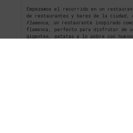
Empezamos el recorrido en un restauran
de restaurantes y bares de la ciudad,
Flamenca
, un restaurante inspirado com
flamenca, perfecto para disfrutar de u
gigantes, patatas a lo pobre con huevo
variedad de jamones, acompañado de un 
terminar cualquier comida, todo esto l
que saldrás absolutamente satisfecho.
Te recomendamos reservar si quieres i
además los jueves podrás disfrutar de 
Nuestro recorrido sigue en
El quinto p
irrisorios, especialmente los martes q
Además, tienen otras ofertas que inclu
espectaculares. Está situado en la pla
A la hora de comer y tener un menú eco