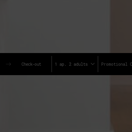
1 ap. 2 adults
Press
the
down
arrow
key
to
interact
with
the