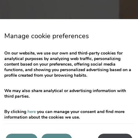
calendar
and
select
a
date.
Manage cookie preferences
Press
the
question
On our website, we use our own and third-party cookies for
mark
analytical purposes by analyzing web traffic, personalizing
content based on your preferences, offering social media
key
functions, and showing you personalized advertising based on a
to
profile created from your browsing habits.
get
the
We may also share analytical or advertising information with
keyboard
third parties.
shortcuts
for
By clicking
here
you can manage your consent and find more
changing
information about the cookies we use.
dates.