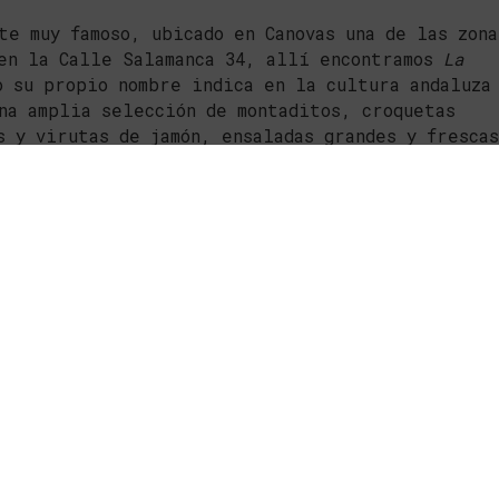
te muy famoso, ubicado en Canovas una de las zona
 en la Calle Salamanca 34, allí encontramos
La
o su propio nombre indica en la cultura andaluza
na amplia selección de montaditos, croquetas
s y virutas de jamón, ensaladas grandes y fresca
buen vino y unas tartas caseras perfectas para
o podrás disfrutar por 10 o 12 € y te aseguramos
r a partir del jueves porque siempre está lleno,
actuaciones de flamenco en directo.
ino
, un bar de tapas y quintos a precios
ue podrás disfrutar de tres tapas y quinto por 
yen hamburguesas, perritos y quintos a unos prec
za Rojas Clemente número 4,
nómico se pueden encontrar desde 5€ hasta lo que