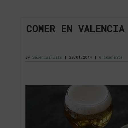
COMER EN VALENCIA
By
ValenciaFlats
|
20/01/2014
|
0 comments