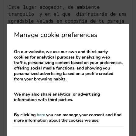
Este lugar acogedor, de ambiente
tranquilo y en el que disfrutarás de una
agradable velada en compañía de tu pareja
o amigos, se encuentra en una de las
Manage cookie preferences
calles tradicionales del centro histórico
de Valencia, muy cerca de nuestros
apartamentos de
Valenciaflats Mercado
On our website, we use our own and third-party
Central
,
Centro Histórico
y
Torres de
cookies for analytical purposes by analyzing web
Quart
. Y si te apetece escuchar un poco
traffic, personalizing content based on your preferences,
offering social media functions, and showing you
de música en vivo no te pierdas los
personalized advertising based on a profile created
miércoles las sesiones acústicas a partir
from your browsing habits.
de las 22h.
We may also share analytical or advertising
information with third parties.
By clicking
here
you can manage your consent and find
more information about the cookies we use.