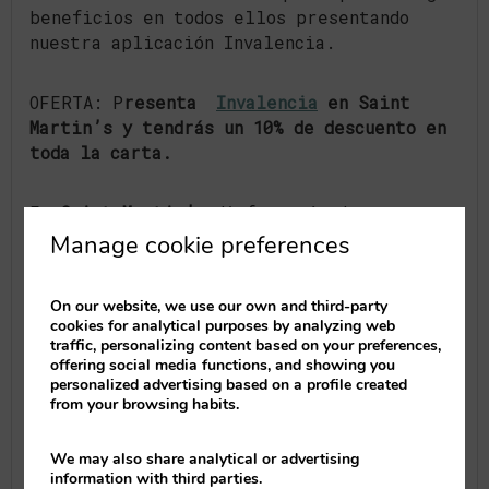
beneficios en todos ellos presentando
nuestra aplicación Invalencia.
OFERTA: P
resenta
Invalencia
en Saint
Martin’s y tendrás un 10% de descuento en
toda la carta.
En
Saint Martin’s
disfrutarás de un
ambiente joven, acogedor, de mucho deporte
Manage cookie preferences
para ver en las 6 pantallas Full HD que
dispone el pub y de amigos que comparten
On our website, we use our own and third-party
tu misma afición por el deporte. Además
cookies for analytical purposes by analyzing web
podrás disfrutar de una gran variedad de
traffic, personalizing content based on your preferences,
cervezas de importación, tapas y picoteo.
offering social media functions, and showing you
personalized advertising based on a profile created
from your browsing habits.
Saint Martin’s
es un espacio en el que se
mezclan la cultura irlandesa con el
We may also share analytical or advertising
ambiente mediterráneo. Los viernes
information with third parties.