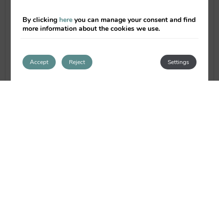
disfrutarás de conciertos en vivo con las
mejores bandas locales de la ciudad,
By clicking
here
you can manage your consent and find
además desde el mediodía podrás disfrutar
more information about the cookies we use.
de un espacio para tomar el aperitivo,
picar algo o cenar con los amigos.
Accept
Reject
Settings