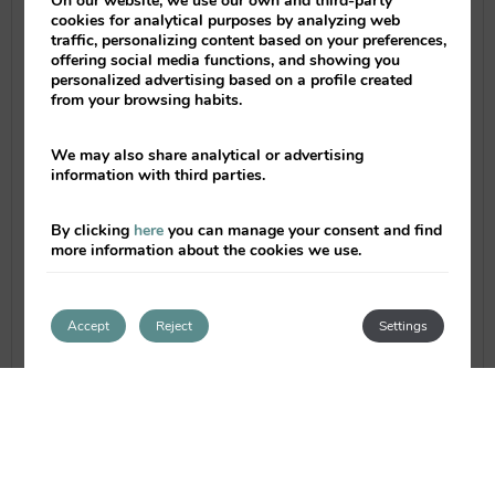
On our website, we use our own and third-party
temporada, es el secreto para que de sus
cookies for analytical purposes by analyzing web
fogones salgan sabrosos platos.
traffic, personalizing content based on your preferences,
offering social media functions, and showing you
personalized advertising based on a profile created
from your browsing habits.
We may also share analytical or advertising
information with third parties.
By clicking
here
you can manage your consent and find
more information about the cookies we use.
Accept
Reject
Settings
la Cigrona
conjuga los tradicionales
arroces con una
cocina renovada
, cargada
de influencias de la tierra, que mantiene
la tradición y el exquisito saber hacer
de nuestros antepasados. Además, la
utilización de los mejores productos,