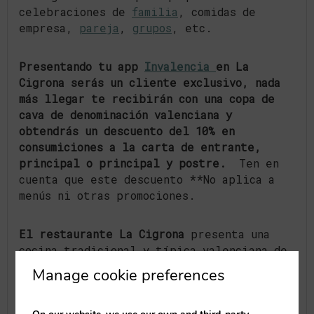
celebraciones de
familia
, comidas de
empresa,
pareja
,
grupos
, etc.
Presentando tu app
Invalencia
en La
Cigrona serás un cliente exclusivo, nada
más llegar te recibirán con una copa de
cava de denominación valenciana y
obtendrás un descuento del 10% en
consumiciones a la carta de entrante,
principal o principal y postre.
Ten en
cuenta que este descuento **No aplica a
menús ni otras promociones.
El restaurante La Cigrona
presenta una
cocina tradicional y típica valenciana de
gran calidad. Una elaboración esmerada y
Manage cookie preferences
adecuada en todo momento, realizada a
partir de productos frescos y de