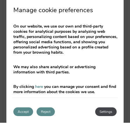
Manage cookie preferences
On our website, we use our own and third-party
cookies for analytical purposes by analyzing web
traffic, personalizing content based on your preferences,
offering social media functions, and showing you
personalized advertising based on a profile created
from your browsing habits.
We may also share analytical or advertising
information with third parties.
By clicking
here
you can manage your consent and find
Ruta GASTROVALENCIA ¡Degustando la ciudad!
more information about the cookies we use.
Te perderás por el Centro Histórico de
Valencia donde visitaremos el
espectacular Mercado Central, el mayor
Accept
Reject
Settings
centro de Europa especialista en
productos frescos. Durante el recorrido,