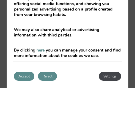
selección de pizzas de tradición
offering social media functions, and showing you
personalized advertising based on a profile created
napolitana, piadines, ensaladas… y lo
from your browsing habits.
mejor podrás comprar productos típicos de
gran calidad como: pasta al huevo, tomates
We may also share analytical or advertising
de la falda del Vesuvio, aceites y vinos.
information with third parties.
Y si vas con tiempo y eres un poco
cocinitas puedes apuntarte a los cursos de
By clicking
here
you can manage your consent and find
pizzería y pastelería italiana para que
more information about the cookies we use.
aprendas los trucos de Marcello.
Marcellino, Pizza e Vino lo encontrarás a
Accept
Reject
Settings
5 minutos andando de nuestros apartamentos
de alquiler en Valencia
Valenciaflats
Centro Ciudad
. Disfrutar la
mejor pizza de
tradición napolitana en Valencia,
ya es
posible!!